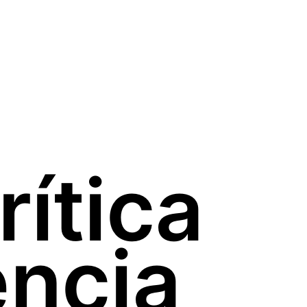
rítica
encia