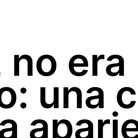
z no era
: una c
la apari