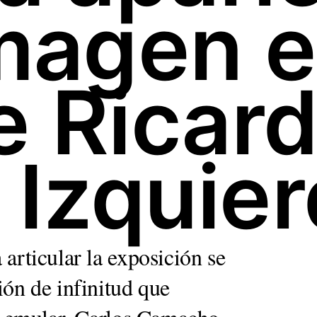
imagen e
e Ricar
Izquie
articular la exposición se
ión de infinitud que