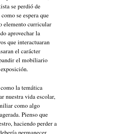
ista se perdió de
, como se espera que
mo elemento curricular
udo aprovechar la
vos que interactuaran
saran el carácter
pandir el mobiliario
 exposición.
a como la temática
r nuestra vida escolar,
amiliar como algo
xagerada. Pienso que
estro, haciendo perder a
e debería permanecer