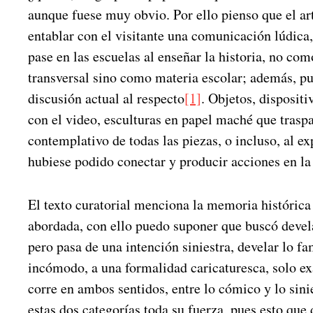
aunque fuese muy obvio. Por ello pienso que el art
entablar con el visitante una comunicación lúdica
pase en las escuelas al enseñar la historia, no co
transversal sino como materia escolar; además, p
discusión actual al respecto
[1]
. Objetos, dispositi
con el video, esculturas en papel maché que traspa
contemplativo de todas las piezas, o incluso, al ex
hubiese podido conectar y producir acciones en la
El texto curatorial menciona la memoria históric
abordada, con ello puedo suponer que buscó devela
pero pasa de una intención siniestra, develar lo f
incómodo, a una formalidad caricaturesca, solo e
corre en ambos sentidos, entre lo cómico y lo sini
estas dos categorías toda su fuerza, pues esto qu