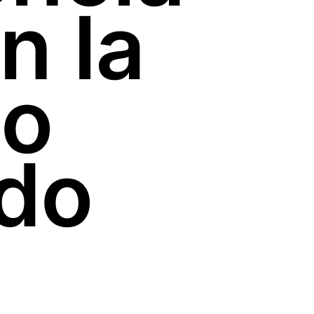
n la
do
rdo