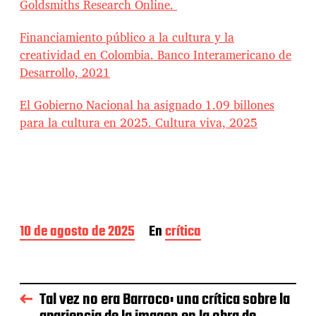
Goldsmiths Research Online.
Financiamiento público a la cultura y la
creatividad en Colombia. Banco Interamericano de
Desarrollo, 2021
El Gobierno Nacional ha asignado 1.09 billones
para la cultura en 2025. Cultura viva, 2025
F
10 de agosto de 2025
En
crítica
e
c
h
a
Tal vez no era Barroco: una crítica sobre la
d