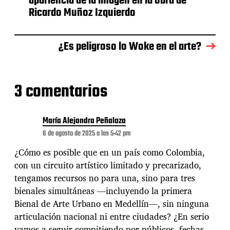
apariencia de la imagen en la obra de
e
l
Ricardo Muñoz Izquierdo
a
e
n
¿Es peligroso lo Woke en el arte?
t
r
a
d
3 comentarios
a
María Alejandra Peñaloza
6 de agosto de 2025 a las 5:42 pm
¿Cómo es posible que en un país como Colombia,
con un circuito artístico limitado y precarizado,
tengamos recursos no para una, sino para tres
bienales simultáneas —incluyendo la primera
Bienal de Arte Urbano en Medellín—, sin ninguna
articulación nacional ni entre ciudades? ¿En serio
vamos a seguir compitiendo por públicos, fechas,