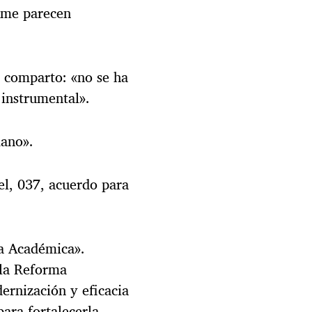
 me parecen
 comparto: «no se ha
instrumental».
mano».
l, 037, acuerdo para
ma Académica».
 la Reforma
ernización y eficacia
ara fortalecerla.