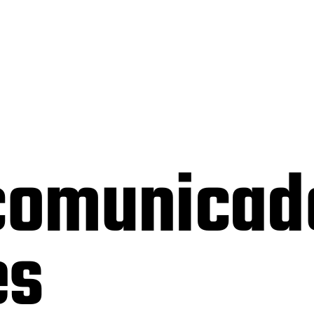
comunicad
es