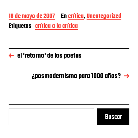
F
18 de mayo de 2007
En
crítica
,
Uncategorized
e
Etiquetas
crítica a la crítica
c
h
a
d
e
el 'retorno' de los poetas
l
a
e
¿posmodernismo para 1000 años?
n
t
r
a
d
a
Buscar