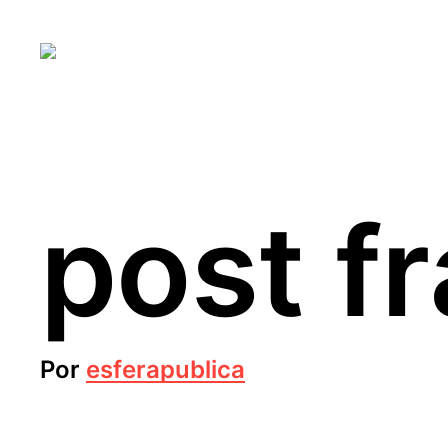
post f
Por
esferapublica