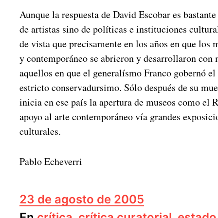
Aunque la respuesta de David Escobar es bastante a
de artistas sino de políticas e instituciones cultur
de vista que precisamente en los años en que los
y contemporáneo se abrieron y desarrollaron con 
aquellos en que el generalísmo Franco gobernó el 
estricto conservadursimo. Sólo después de su mue
inicia en ese país la apertura de museos como el R
apoyo al arte contemporáneo vía grandes exposicio
culturales.
Pablo Echeverri
F
23 de agosto de 2005
e
En
crítica
,
crítica curatorial
,
estado