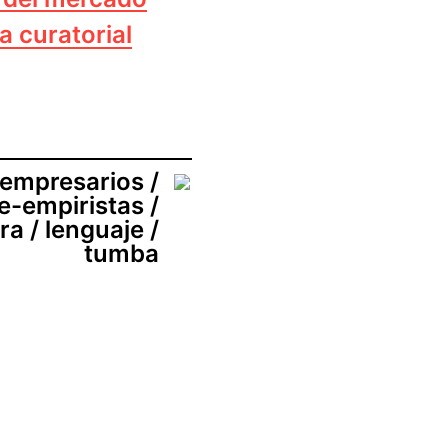
ca curatorial
empresarios /
e-empiristas /
ira / lenguaje /
tumba