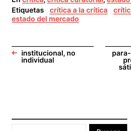
c
h
Etiquetas
crítica a la crítica
críti
a
estado del mercado
d
e
l
a
e
institucional, no
para-
n
t
individual
pr
r
sát
a
d
a