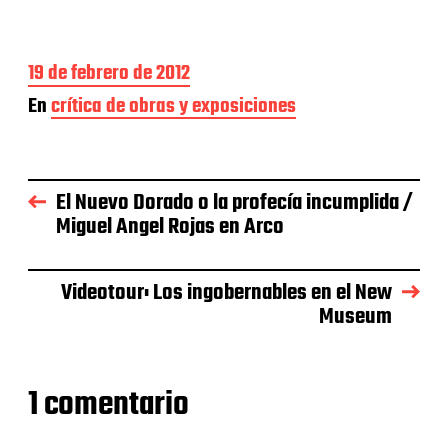
F
19 de febrero de 2012
e
En
crítica de obras y exposiciones
c
h
a
d
e
El Nuevo Dorado o la profecía incumplida /
l
Miguel Angel Rojas en Arco
a
e
n
Videotour: Los ingobernables en el New
t
r
Museum
a
d
a
1 comentario