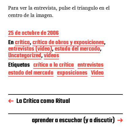
Para ver la entrevista, pulse el triangulo en el
centro de la imagen.
F
25 de octubre de 2006
e
En
crítica
,
crítica de obras y exposiciones
,
c
entrevistas (video)
,
estado del mercado
,
h
Uncategorized
,
videos
a
d
Etiquetas
crítica a la crítica
entrevistas
e
estado del mercado
exposiciones
Video
l
a
e
n
t
La Crítica como Ritual
r
a
d
aprender a escuchar (y a discutir)
a