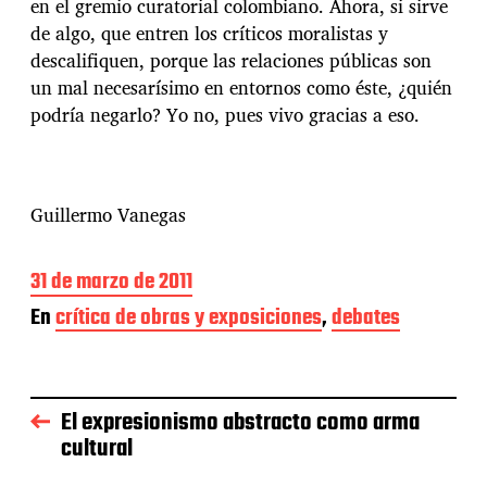
en el gremio curatorial colombiano. Ahora, si sirve
de algo, que entren los críticos moralistas y
descalifiquen, porque las relaciones públicas son
un mal necesarísimo en entornos como éste, ¿quién
podría negarlo? Yo no, pues vivo gracias a eso.
Guillermo Vanegas
F
31 de marzo de 2011
e
En
crítica de obras y exposiciones
,
debates
c
h
a
d
e
El expresionismo abstracto como arma
l
cultural
a
e