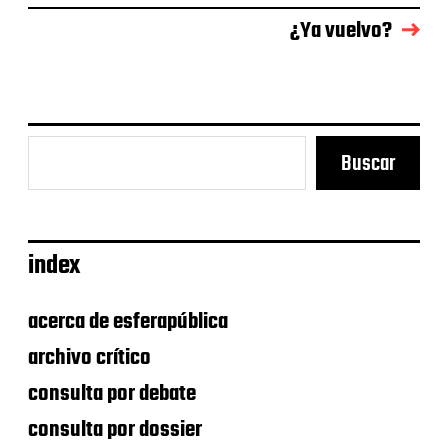
n
¿Ya vuelvo?
t
r
a
d
a
Buscar
index
acerca de esferapública
archivo crítico
consulta por debate
consulta por dossier