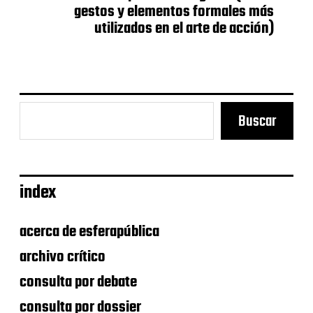
e
gestos y elementos formales más
n
utilizados en el arte de acción)
t
r
a
d
a
Buscar
index
acerca de esferapública
archivo crítico
consulta por debate
consulta por dossier