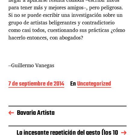
para tener más y mejores amigos–, pero peligrosa.
Si no se puede escribir una investigación sobre un
grupo de artistas beligerantes y contradictorio
como casi todos, cuestionando sus prácticas ¿cómo
hacerlo entonces, con abogados?
–Guillermo Vanegas
F
7 de septiembre de 2014
En
Uncategorized
e
c
h
a
Bavaria Artista
d
e
l
a
La incesante repetición del gesto (los 10