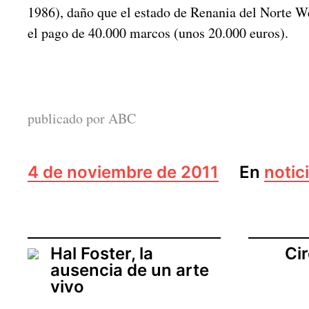
1986), daño que el estado de Renania del Norte 
el pago de 40.000 marcos (unos 20.000 euros).
publicado por ABC
F
4 de noviembre de 2011
En
notic
e
c
h
a
d
Hal Foster, la
Ci
e
ausencia de un arte
l
vivo
a
e