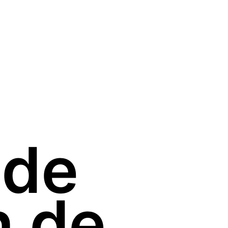
 de
n de