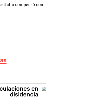
Westfalia compensó con
ias
rculaciones en
disidencia