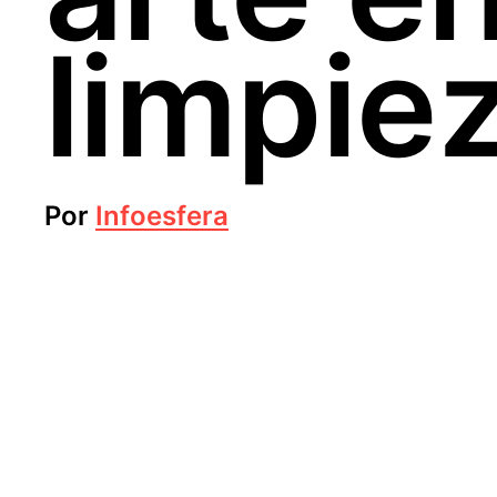
limpie
Por
Infoesfera