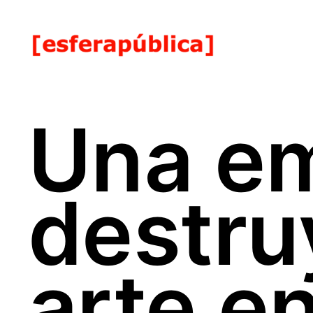
Una e
destru
arte e