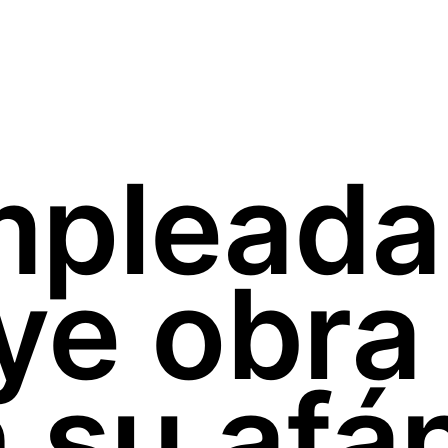
mpleada
ye obra
n su afá