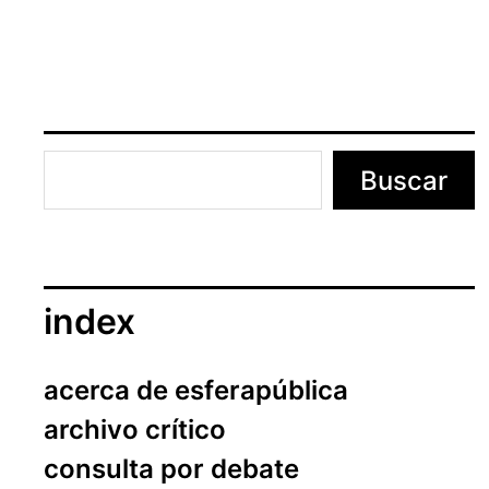
n
t
r
a
d
a
Buscar
index
acerca de esferapública
archivo crítico
consulta por debate