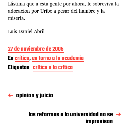
Lástima que a esta gente por ahora, le sobreviva la
adoracion por Uribe a pesar del hambre y la
miseria.
Luis Daniel Abril
F
27 de noviembre de 2005
e
En
crítica
,
en torno a la academia
c
h
Etiquetas
crítica a la crítica
a
d
e
l
opinion y juicio
a
e
n
t
las reformas a la universidad no se
r
improvisan
a