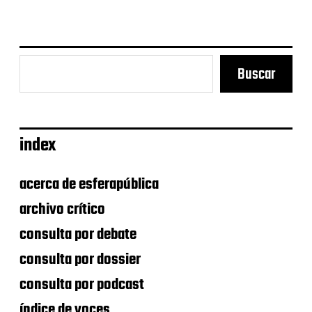
d
a
Buscar
index
acerca de esferapública
archivo crítico
consulta por debate
consulta por dossier
consulta por podcast
índice de voces