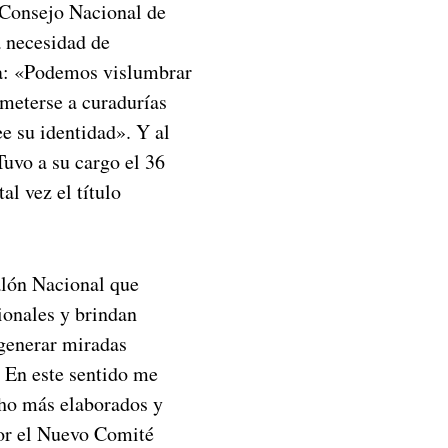
l Consejo Nacional de
a necesidad de
ila: «Podemos vislumbrar
ometerse a curadurías
ee su identidad». Y al
«Tuvo a su cargo el 36
al vez el título
Salón Nacional que
ionales y brindan
 generar miradas
. En este sentido me
cho más elaborados y
por el Nuevo Comité