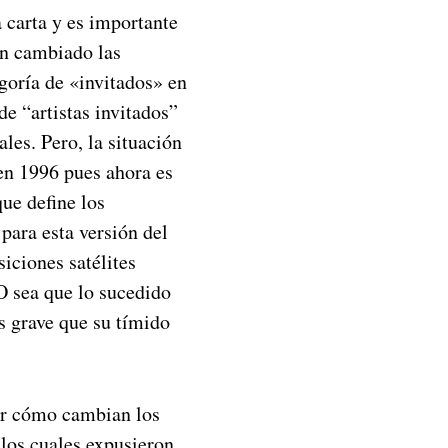
 carta y es importante
an cambiado las
goría de «invitados» en
 de “artistas invitados”
les. Pero, la situación
en 1996 pues ahora es
ue define los
para esta versión del
iciones satélites
O sea que lo sucedido
s grave que su tímido
ver cómo cambian los
 los cuales expusieron