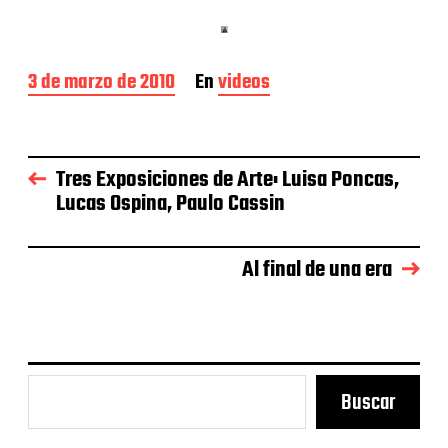
F
3 de marzo de 2010
En
videos
e
c
h
a
Tres Exposiciones de Arte: Luisa Poncas,
d
Lucas Ospina, Paulo Cassin
e
l
a
e
Al final de una era
n
t
r
a
d
a
Buscar