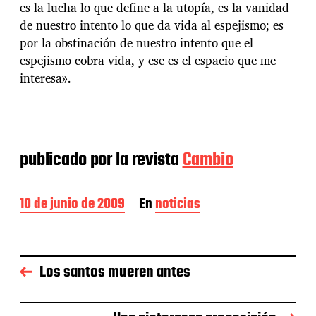
es la lucha lo que define a la utopía, es la vanidad
de nuestro intento lo que da vida al espejismo; es
por la obstinación de nuestro intento que el
espejismo cobra vida, y ese es el espacio que me
interesa».
publicado por la revista
Cambio
F
10 de junio de 2009
En
noticias
e
c
h
a
Los santos mueren antes
d
e
l