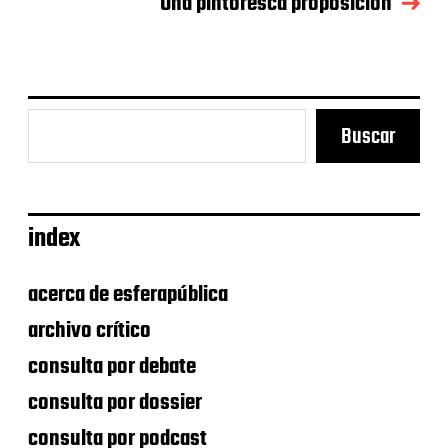
a
Una pintoresca proposición
e
n
t
r
a
d
Buscar
a
index
acerca de esferapública
archivo crítico
consulta por debate
consulta por dossier
consulta por podcast