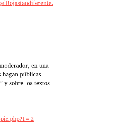
elRojastandiferente.
n moderador, en una
s hagan públicas
” y sobre los textos
opic.php?t=2