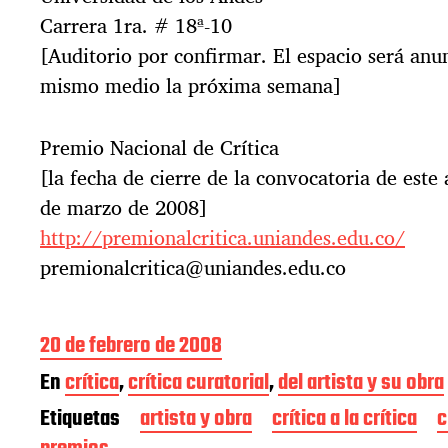
Carrera 1ra. # 18ª-10
[Auditorio por confirmar. El espacio será anu
mismo medio la próxima semana]
Premio Nacional de Crítica
[la fecha de cierre de la convocatoria de este 
de marzo de 2008]
http://premionalcritica.uniandes.edu.co/
premionalcritica@uniandes.edu.co
F
20 de febrero de 2008
e
En
crítica
,
crítica curatorial
,
del artista y su obra
c
h
Etiquetas
artista y obra
crítica a la crítica
c
a