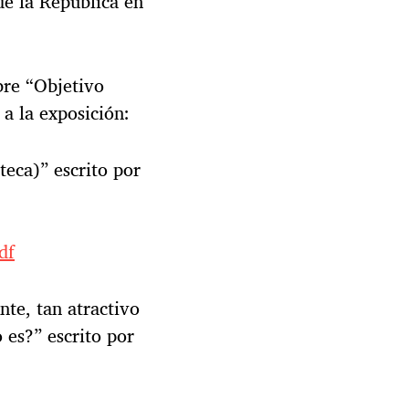
de la República en
bre “Objetivo
 a la exposición:
teca)” escrito por
df
te, tan atractivo
es?” escrito por