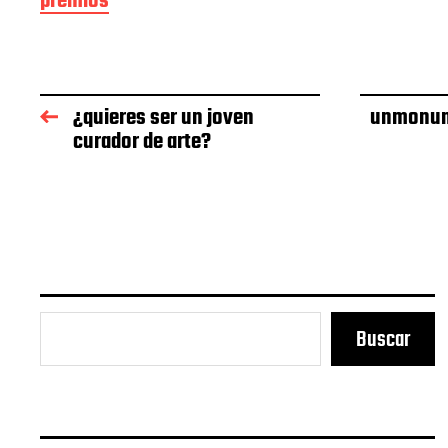
premios
d
e
l
a
e
¿quieres ser un joven
unmonume
n
t
curador de arte?
r
a
d
a
Buscar