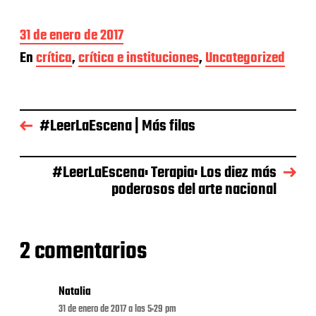
F
31 de enero de 2017
e
En
crítica
,
crítica e instituciones
,
Uncategorized
c
h
a
d
e
#LeerLaEscena | Más filas
l
a
e
#LeerLaEscena: Terapia: Los diez más
n
poderosos del arte nacional
t
r
a
d
2 comentarios
a
Natalia
31 de enero de 2017 a las 5:29 pm