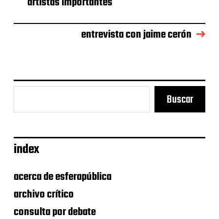
artistas importantes
e
l
a
e
entrevista con jaime cerón
n
t
r
a
d
a
Buscar
index
acerca de esferapública
archivo crítico
consulta por debate