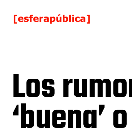
Los rumor
‘buena’ o