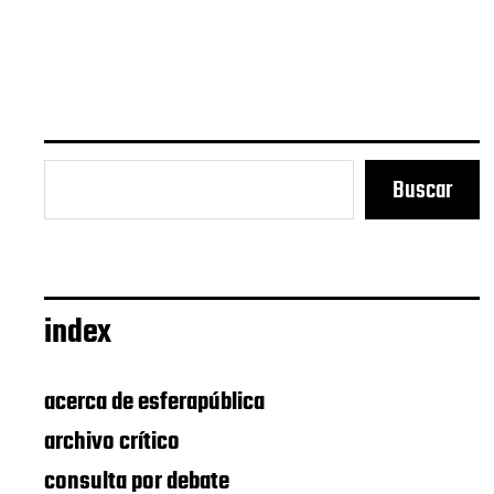
a
e
n
t
r
a
d
a
Buscar
index
acerca de esferapública
archivo crítico
consulta por debate