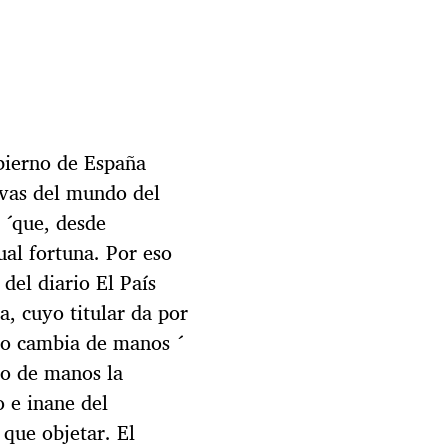
bierno de España
ivas del mundo del
 ´que, desde
ual fortuna. Por eso
del diario El País
, cuyo titular da por
co cambia de manos ´
do de manos la
o e inane del
 que objetar. El