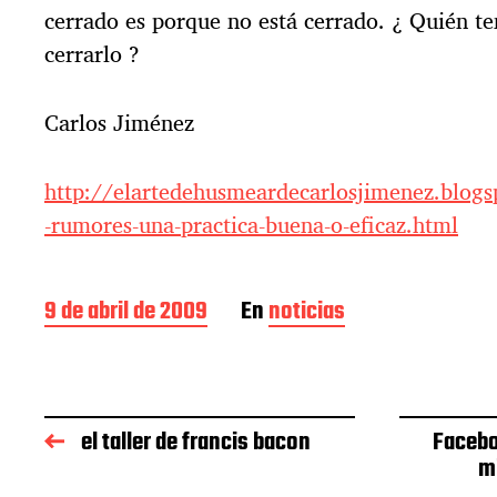
cerrado es porque no está cerrado. ¿ Quién te
cerrarlo ?
Carlos Jiménez
http://elartedehusmeardecarlosjimenez.blog
-rumores-una-practica-buena-o-eficaz.html
F
9 de abril de 2009
En
noticias
e
c
h
a
d
el taller de francis bacon
Facebo
e
m
l