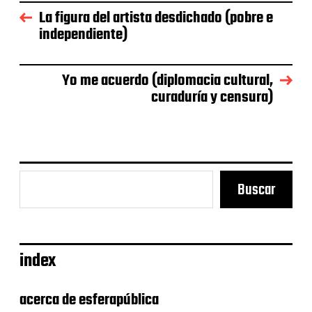
e
La figura del artista desdichado (pobre e
l
independiente)
a
e
n
Yo me acuerdo (diplomacia cultural,
t
r
curaduría y censura)
a
d
a
Buscar
index
acerca de esferapública