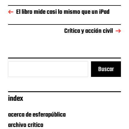
h
a
El libro mide casi lo mismo que un iPad
d
e
l
a
Crítica y acción civil
e
n
t
r
a
d
Buscar
a
index
acerca de esferapública
archivo crítico