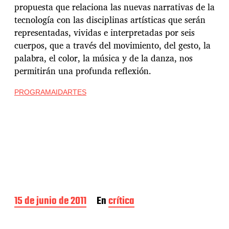
propuesta que relaciona las nuevas narrativas de la
tecnología con las disciplinas artísticas que serán
representadas, vividas e interpretadas por seis
cuerpos, que a través del movimiento, del gesto, la
palabra, el color, la música y de la danza, nos
permitirán una profunda reflexión.
PROGRAMAIDARTES
F
15 de junio de 2011
En
crítica
e
c