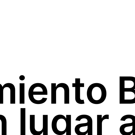
miento 
 lugar 