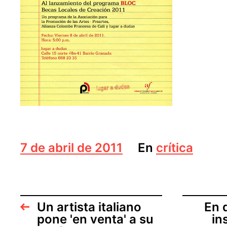
F
7 de abril de 2011
En
crítica
e
c
h
a
d
Un artista italiano
En 
e
pone 'en venta' a su
in
l