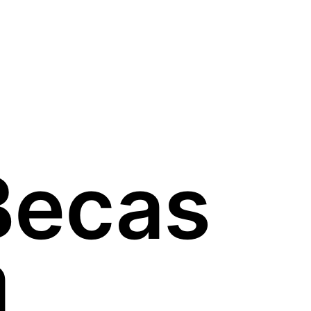
Becas
a