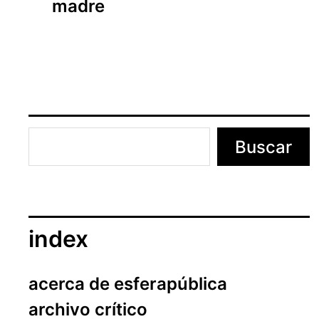
madre
a
e
n
t
r
a
d
a
Buscar
index
acerca de esferapública
archivo crítico