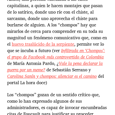
capitalinas, a quien le hacen montajes que pasan
de lo satírico, donde uno ríe con el chiste, al
sarcasmo, donde uno aprovecha el chiste para
burlarse de alguien. A los “chompos” hay que
mirarlos de cerca para comprender en su toda su
magnitud un fenómeno comunicativo que, como en
el
huevo traslúcido de la serpiente
, permite ver lo
que se incuba a futuro (ver
Infiltrada en ‘Chompos’:
el grupo de Facebook más controvertido de Colombia
de María Antonia Pardo,
¿
Vale la pena declarar la
guerra por un meme?
de Sebastián Serrano y
Carolina Sanín y chompos: silenciar es el camino
del
portal La hora doce)
Los “chompos” gozan de un sentido crítico que,
como lo han expresado algunos de sus
administradores, es capaz de invocar encumbradas
citas de Foucault para justificar su proceder