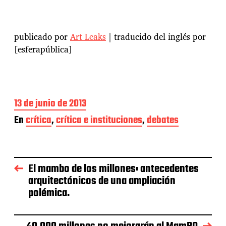
publicado por
Art Leaks
| traducido del inglés por
[esferapública]
F
13 de junio de 2013
e
En
crítica
,
crítica e instituciones
,
debates
c
h
a
d
e
El mambo de los millones: antecedentes
l
arquitectónicos de una ampliación
a
polémica.
e
n
t
r