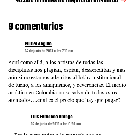
40.000 millones no mejorarán al MamBO
a
d
a
9 comentarios
Muriel Angulo
14 de junio de 2013 a las 7:13 am
Aquí como allá, a los artistas de todas las
disciplinas nos plagian, espían, desacreditan y más
aún si no estamos adscritos al lobby institucional
de turno, a los amiguismos, y reverencias. El medio
artístico en Colombia no se salva de todos estos
atentados….cual es el precio que hay que pagar?
Luis Fernando Arango
16 de junio de 2013 a las 9:20 am