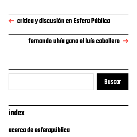
a
d
e
crítica y discusión en Esfera Pública
l
a
e
fernando uhía gana el luís caballero
n
t
r
a
d
a
Buscar
index
acerca de esferapública