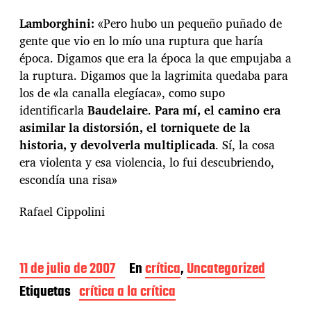
Lamborghini:
«Pero hubo un pequeño puñado de
gente que vio en lo mío una ruptura que haría
época. Digamos que era la época la que empujaba a
la ruptura. Digamos que la lagrimita quedaba para
los de «la canalla elegíaca», como supo
identificarla
Baudelaire
.
Para mí, el camino era
asimilar la distorsión, el torniquete de la
historia, y devolverla multiplicada
. Sí, la cosa
era violenta y esa violencia, lo fui descubriendo,
escondía una risa»
Rafael Cippolini
F
11 de julio de 2007
En
crítica
,
Uncategorized
e
Etiquetas
crítica a la crítica
c
h