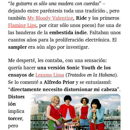
“
la guitarra es sólo una madera con cuerdas
” –
dejando entre paréntesis toda una tradición-, pero
también
My Bloody Valentine
,
Ride
y los primeros
Flaming Lips
, por citar sólo unos pocos) fue una de
las banderas de la
embestida indie
. Faltaban unos
cuantos años para la proliferación electrónica. El
sampler
era aún algo por investigar.
Me desperté, les contaba, con una sensación:
quería hacer
una versión Sonic Youth de los
ensayos de
Lezama Lima
(
Tratados en la Habana
).
Se lo comenté a
Alfredo Prior
y se entusiasmó:
“
directamente necesito distorsionar mi cabeza
”.
Distors
ión
implica
torcer
,
pero