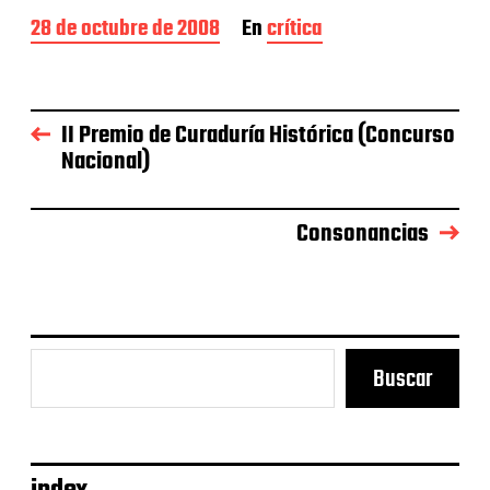
F
28 de octubre de 2008
En
crítica
e
c
h
a
II Premio de Curaduría Histórica (Concurso
d
Nacional)
e
l
a
e
Consonancias
n
t
r
a
d
a
Buscar