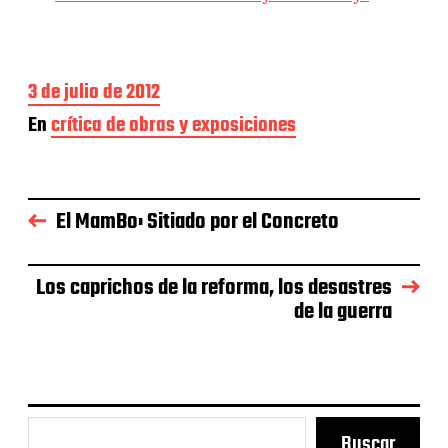
F
3 de julio de 2012
e
En
crítica de obras y exposiciones
c
h
a
d
e
El MamBo: Sitiado por el Concreto
l
a
e
Los caprichos de la reforma, los desastres
n
de la guerra
t
r
a
d
a
Buscar