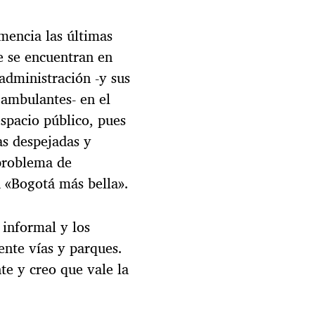
encia las últimas
e se encuentran en
 administración -y sus
ambulantes- en el
espacio público, pues
as despejadas y
problema de
a «Bogotá más bella».
 informal y los
nte vías y parques.
te y creo que vale la