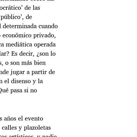
ocrático’ de las
‘público’, de
d determinada cuando
o económico privado,
ica mediática operada
ar? Es decir, ¿son lo
s, o son más bien
nde jugar a partir de
 el disenso y la
Qué pasa si no
s años el evento
 calles y plazoletas
s artísticos, y nadie