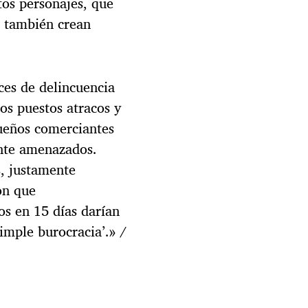
tos personajes, que
s también crean
ces de delincuencia
os puestos atracos y
queños comerciantes
nte amenazados.
s, justamente
on que
os en 15 días darían
imple burocracia’.» /