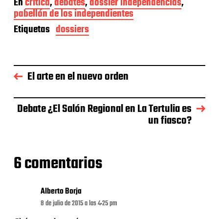
En
crítica
,
debates
,
dossier independencias
,
c
pabellón de los independientes
h
a
Etiquetas
dossiers
d
e
l
a
e
El arte en el nuevo orden
n
t
r
Debate ¿El Salón Regional en La Tertulia es
a
un fiasco?
d
a
6 comentarios
Alberto Borja
8 de julio de 2015 a las 4:25 pm