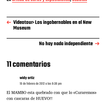
c
h
a
d
e
Videotour: Los ingobernables en el New
l
Museum
a
e
n
No hay nada independiente
t
r
a
d
11 comentarios
a
widy ortiz
19 de febrero de 2012 a las 8:38 pm
El MAMBO esta quebrado con que lo «Curaremos»
con cascaras de HUEVO!!