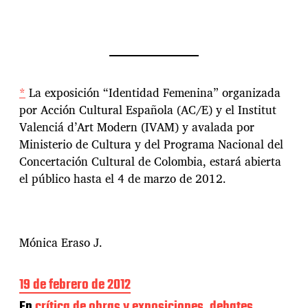
*
La exposición “Identidad Femenina” organizada
por Acción Cultural Española (AC/E) y el Institut
Valenciá d’Art Modern (IVAM) y avalada por
Ministerio de Cultura y del Programa Nacional del
Concertación Cultural de Colombia, estará abierta
el público hasta el 4 de marzo de 2012.
Mónica Eraso J.
F
19 de febrero de 2012
e
En
crítica de obras y exposiciones
,
debates