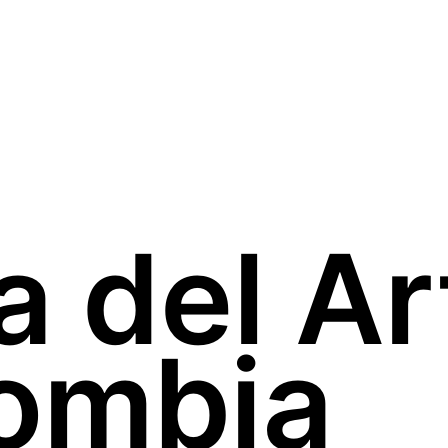
a del A
ombia