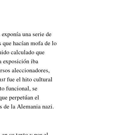
 exponía una serie de
s que hacían mofa de lo
uido calculado que
a exposición iba
rsos aleccionadores,
nst
fue el hito cultural
to funcional, se
 que perpetúan el
s de la Alemania nazi.
n su texto y por el