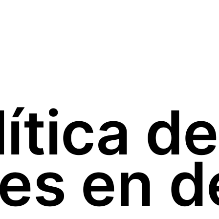
tica del
es en 