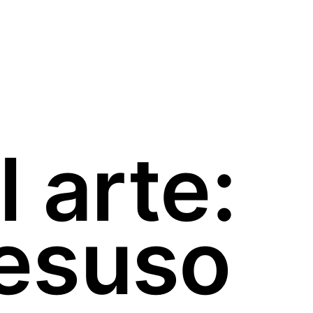
 arte:
desuso