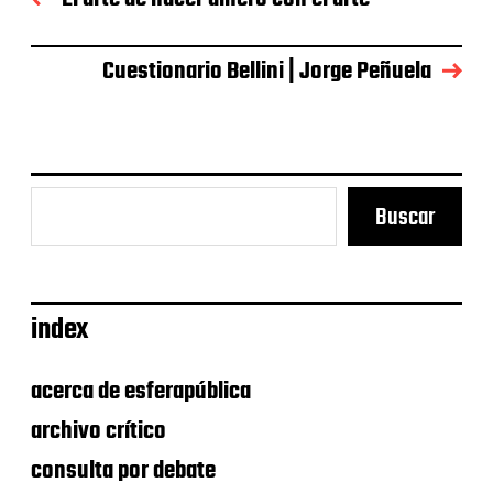
l
a
e
Cuestionario Bellini | Jorge Peñuela
n
t
r
a
d
a
Buscar
index
acerca de esferapública
archivo crítico
consulta por debate