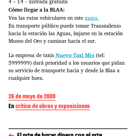
4 – 14 – Entrada gratuita
Cómo llegar a la BLAA:
Vea las rutas vehiculares en este
mapa.
En transporte público puede tomar Transmilenio
hacia la estación las Aguas, bajarse en la estación
Museo del Oro y caminar hacia el sur.
La empresa de taxis
Nuevo Taxi Mío
(tel:
5999999) dará prioridad a los usuarios que pidan
su servicio de transporte hacia y desde la Blaa a
cualquier hora.
F
26 de mayo de 2009
e
En
crítica de obras y exposiciones
c
h
a
d
e
El arte de hacer dinero con el arte