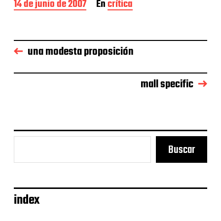
F
14 de junio de 2007
En
crítica
e
c
h
a
una modesta proposición
d
e
l
a
mall specific
e
n
t
r
a
d
Buscar
a
index