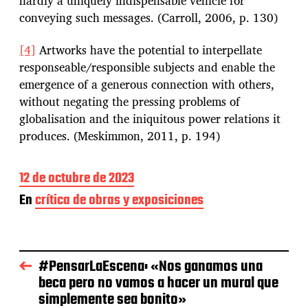
hardly a uniquely indispensable vehicle for
conveying such messages. (Carroll, 2006, p. 130)
[4]
Artworks have the potential to interpellate
responseable/responsible subjects and enable the
emergence of a generous connection with others,
without negating the pressing problems of
globalisation and the iniquitous power relations it
produces. (Meskimmon, 2011, p. 194)
F
12 de octubre de 2023
e
En
crítica de obras y exposiciones
c
h
a
d
e
#PensarLaEscena: «Nos ganamos una
l
beca pero no vamos a hacer un mural que
a
simplemente sea bonito»
e