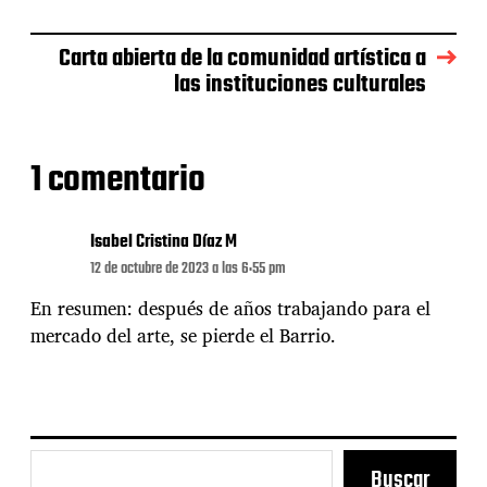
n
t
r
Carta abierta de la comunidad artística a
a
las instituciones culturales
d
a
1 comentario
Isabel Cristina Díaz M
12 de octubre de 2023 a las 6:55 pm
En resumen: después de años trabajando para el
mercado del arte, se pierde el Barrio.
Buscar