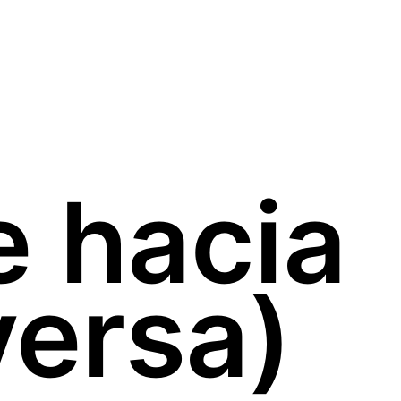
e hacia
versa)