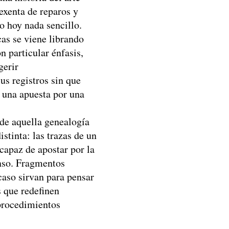
 exenta de reparos y
o hoy nada sencillo.
cas se viene librando
n particular énfasis,
gerir
us registros sin que
i una apuesta por una
 de aquella genealogía
stinta: las trazas de un
 capaz de apostar por la
nso. Fragmentos
caso sirvan para pensar
s que redefinen
procedimientos