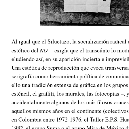
Al igual que el Siluetazo, la socialización radical
estético del
NO +
exigía que el transeúnte lo modi
eludiendo así, en su aparición incierta e imprevisi
Una estética de reproducción que evoca transversa
serigrafía como herramienta política de comunica
ello una tradición extensa de gráfica en los grupos
esténcil, el graffiti, los murales, las fotocopias –,
accidentalmente algunos de los más filosos cruces 
aquellos mismos años en el continente (colectivos
en Colombia entre 1972-1976, el Taller E.P.S. Hu
1982, el grupo Suma o el grupo Mira de México du