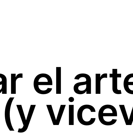
r el art
 (y vice