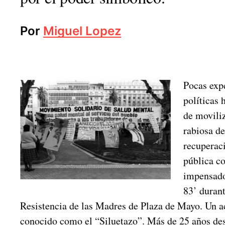
Por
Miguel Lopez
Pocas expe
políticas 
de moviliz
rabiosa d
recuperaci
pública c
impensado
83’ durant
Resistencia de las Madres de Plaza de Mayo. Un 
conocido como el “Siluetazo”. Más de 25 años de