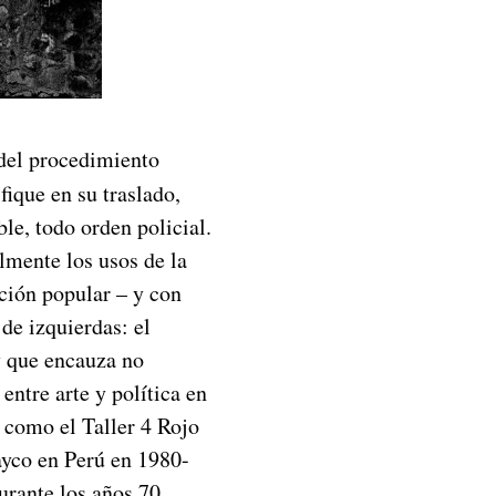
 del procedimiento
fique en su traslado,
ble, todo orden policial.
lmente los usos de la
ción popular – y con
 de izquierdas: el
 y que encauza no
entre arte y política en
 como el Taller 4 Rojo
ayco en Perú en 1980-
rante los años 70,