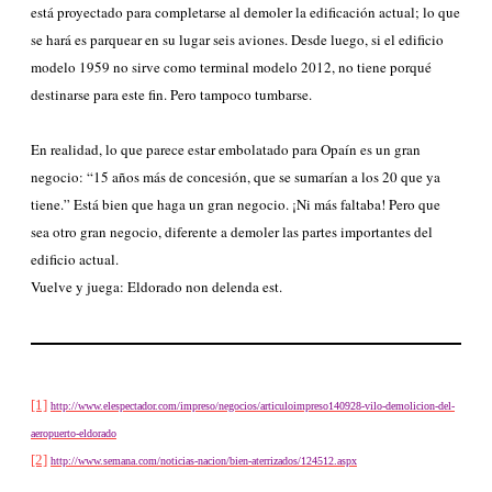
está proyectado para completarse al demoler la edificación actual; lo que
se hará es parquear en su lugar seis aviones. Desde luego, si el edificio
modelo 1959 no sirve como terminal modelo 2012, no tiene porqué
destinarse para este fin. Pero tampoco tumbarse.
En realidad, lo que parece estar embolatado para Opaín es un gran
negocio: “15 años más de concesión, que se sumarían a los 20 que ya
tiene.” Está bien que haga un gran negocio. ¡Ni más faltaba! Pero que
sea otro gran negocio, diferente a demoler las partes importantes del
edificio actual.
Vuelve y juega: Eldorado non delenda est.
[1]
http://www.elespectador.com/impreso/negocios/articuloimpreso140928-vilo-demolicion-del-
aeropuerto-eldorado
[2]
http://www.semana.com/noticias-nacion/bien-aterrizados/124512.aspx