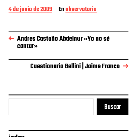
F
4 de junio de 2009
En
observatorio
e
c
h
a
Andres Castaño Abdelnur «Yo no sé
d
cantar»
e
l
a
e
Cuestionario Bellini | Jaime Franco
n
t
r
a
d
a
Buscar