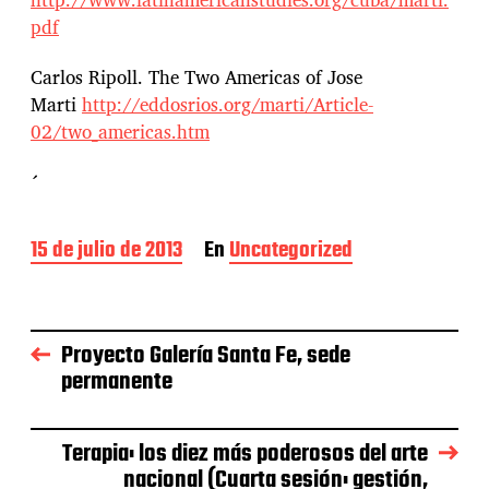
pdf
Carlos Ripoll. The Two Americas of Jose
Marti
http://eddosrios.org/marti/Article-
02/two_americas.htm
´
F
15 de julio de 2013
En
Uncategorized
e
c
h
a
Proyecto Galería Santa Fe, sede
d
permanente
e
l
a
e
Terapia: los diez más poderosos del arte
n
nacional (Cuarta sesión: gestión,