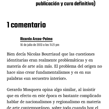
t
publicación y cura definitiva)
r
a
d
a
1 comentario
Ricardo Arcos-Palma
16 de julio de 2013 a las 11:21 pm
Bien decía Nicolas Bourriaud que las cuestiones
identitarias eran realmente problemáticas y en
materia de arte aún más. El problema del origen no
hace sino crear fundamentalismos y es en sus
palabras «un secuestro interior».
Gerardo Mosquera opina algo similar, al insistir
que en efecto en este época es bastante complicado
hablar de nacionalismos y regionalismo en materia
de arte contemporáneo, sobre todo cuando hoy el