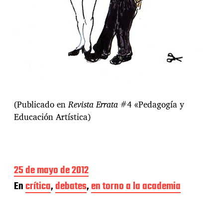
(Publicado en
Revista Errata
#4 «Pedagogía y
Educación Artística)
F
25 de mayo de 2012
e
En
crítica
,
debates
,
en torno a la academia
c
h
a
d