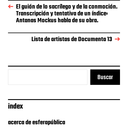
e
El guión de lo sacrílego y de la conmoción.
l
Transcripción y tentativa de un índice:
a
Antanas Mockus habla de su obra.
e
n
t
r
Lista de artistas de Documenta 13
a
d
a
Buscar
index
acerca de esferapública