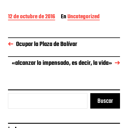
F
12 de octubre de 2016
En
Uncategorized
e
c
h
a
Ocupar la Plaza de Bolívar
d
e
l
a
«alcanzar lo impensado, es decir, la vida»
e
n
t
r
a
d
Buscar
a