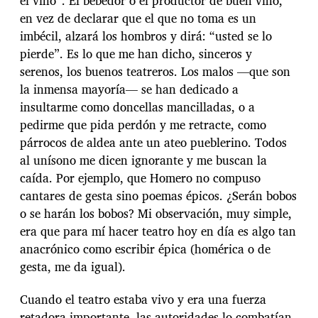
el vino”. El bebedor o el productor de buen vino,
en vez de declarar que el que no toma es un
imbécil, alzará los hombros y dirá: “usted se lo
pierde”. Es lo que me han dicho, sinceros y
serenos, los buenos teatreros. Los malos —que son
la inmensa mayoría— se han dedicado a
insultarme como doncellas mancilladas, o a
pedirme que pida perdón y me retracte, como
párrocos de aldea ante un ateo pueblerino. Todos
al unísono me dicen ignorante y me buscan la
caída. Por ejemplo, que Homero no compuso
cantares de gesta sino poemas épicos. ¿Serán bobos
o se harán los bobos? Mi observación, muy simple,
era que para mí hacer teatro hoy en día es algo tan
anacrónico como escribir épica (homérica o de
gesta, me da igual).
Cuando el teatro estaba vivo y era una fuerza
retadora importante, las autoridades lo combatían,