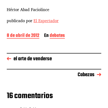
Héctor Abad Faciolince
publicado por
El Espectador
F
8 de abril de 2012
En
debates
e
c
h
a
el arte de venderse
d
e
l
a
Cabezas
e
n
t
r
16 comentarios
a
d
a