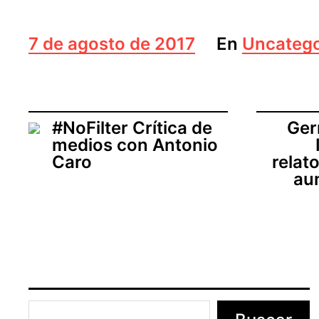
F
7 de agosto de 2017
En
Uncatego
e
c
h
a
d
#NoFilter Crítica de
Ger
e
medios con Antonio
l
Caro
relato
a
au
e
n
t
r
a
d
a