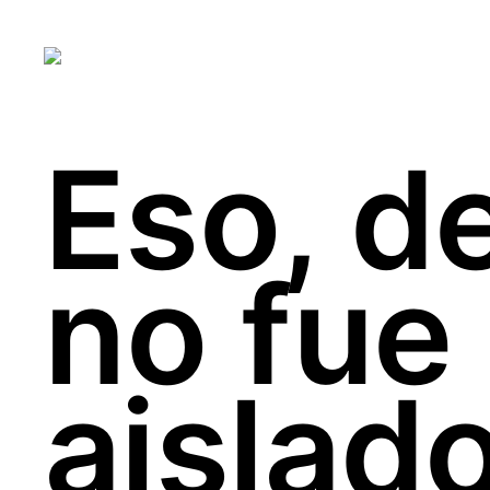
Eso, d
no fue
aislad