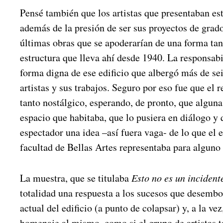
Pensé también que los artistas que presentaban est
además de la presión de ser sus proyectos de grado,
últimas obras que se apoderarían de una forma tan
estructura que lleva ahí desde 1940. La responsab
forma digna de ese edificio que albergó más de se
artistas y sus trabajos. Seguro por eso fue que el r
tanto nostálgico, esperando, de pronto, que alguna 
espacio que habitaba, que lo pusiera en diálogo y q
espectador una idea –así fuera vaga- de lo que el e
facultad de Bellas Artes representaba para alguno d
La muestra, que se titulaba
Esto no es un incident
totalidad una respuesta a los sucesos que desembo
actual del edificio (a punto de colapsar) y, a la ve
homenaje al mismo, como si el grupo de artistas 