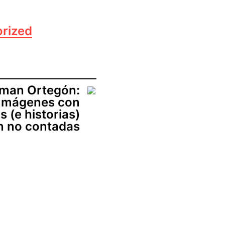
rized
man Ortegón:
Imágenes con
s (e historias)
n no contadas