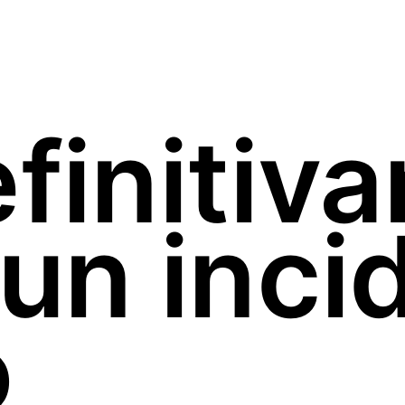
efinitiv
 un inci
o