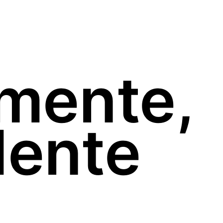
amente,
dente