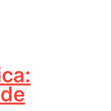
ica:
 de