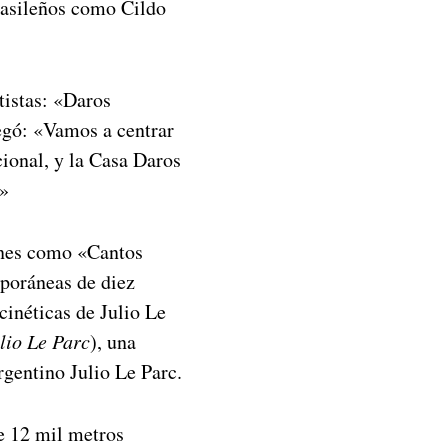
rasileños como Cildo
tistas: «Daros
egó: «Vamos a centrar
cional, y la Casa Daros
.»
ones como «Cantos
poráneas de diez
inéticas de Julio Le
lio Le Parc
), una
argentino Julio Le Parc.
e 12 mil metros