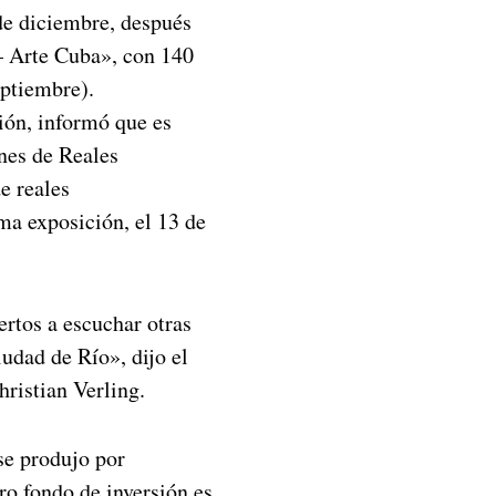
de diciembre, después
 – Arte Cuba», con 140
eptiembre).
ión, informó que es
nes de Reales
e reales
ima exposición, el 13 de
ertos a escuchar otras
iudad de Río», dijo el
hristian Verling.
 se produjo por
ro fondo de inversión es