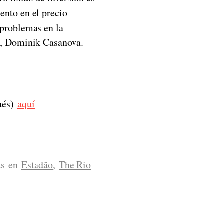
ento en el precio
 problemas en la
os, Dominik Casanova.
ués)
aquí
das en
Estadão
,
The Rio