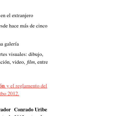
en el extranjero
esde hace más de cinco
a galería
rtes visuales: dibujo,
ención, video,
film
, entre
ión
y el reglamento del
tbo 2012.
curador Conrado Uribe