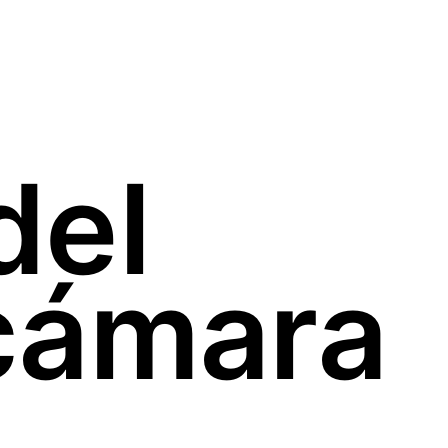
del
cámara