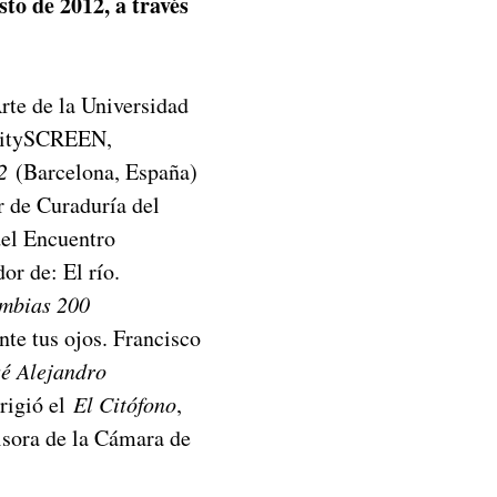
sto de 2012, a través
rte de la Universidad
 CitySCREEN,
2
(Barcelona, España)
 de Curaduría del
el Encuentro
r de: El río.
mbias 200
te tus ojos. Francisco
sé Alejandro
irigió el
El Citófono
,
isora de la Cámara de