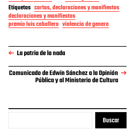
e
Etiquetas
cartas, declaraciones y manifiestos
c
declaraciones y manifiestos
h
a
premio luis caballero
violencia de genero
d
e
l
a
e
La patria de la nada
n
t
r
Comunicado de Edwin Sánchez a la Opinión
a
Pública y al Ministerio de Cultura
d
a
Buscar