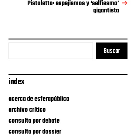
Pistoletto: espejismos y ‘selfiesmo’
n
gigantista
t
r
a
d
a
Buscar
index
acerca de esferapública
archivo crítico
consulta por debate
consulta por dossier