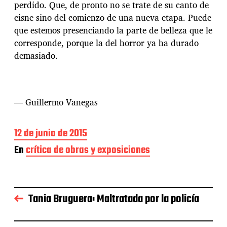
perdido. Que, de pronto no se trate de su canto de
cisne sino del comienzo de una nueva etapa. Puede
que estemos presenciando la parte de belleza que le
corresponde, porque la del horror ya ha durado
demasiado.
— Guillermo Vanegas
F
12 de junio de 2015
e
En
crítica de obras y exposiciones
c
h
a
d
e
Tania Bruguera: Maltratada por la policía
l
a
e