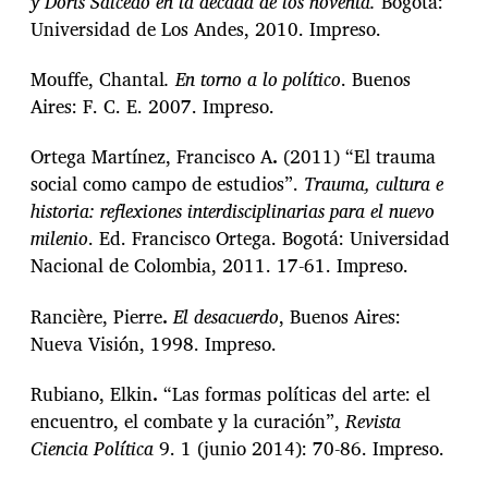
y Doris Salcedo en la década de los noventa.
Bogotá:
Universidad de Los Andes, 2010. Impreso.
Mouffe, Chantal
. En torno a lo político
. Buenos
Aires: F. C. E. 2007. Impreso.
Ortega Martínez, Francisco A
.
(2011) “El trauma
social como campo de estudios”.
Trauma, cultura e
historia: reflexiones interdisciplinarias para el nuevo
milenio
. Ed. Francisco Ortega. Bogotá: Universidad
Nacional de Colombia, 2011. 17-61. Impreso.
Rancière, Pierre
.
El desacuerdo
, Buenos Aires:
Nueva Visión, 1998. Impreso.
Rubiano, Elkin
.
“Las formas políticas del arte: el
encuentro, el combate y la curación”,
Revista
Ciencia Política
9. 1 (junio 2014): 70-86. Impreso.