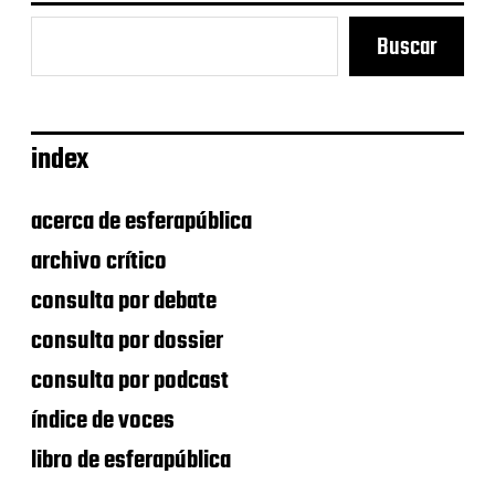
a
d
Buscar
a
index
acerca de esferapública
archivo crítico
consulta por debate
consulta por dossier
consulta por podcast
índice de voces
libro de esferapública