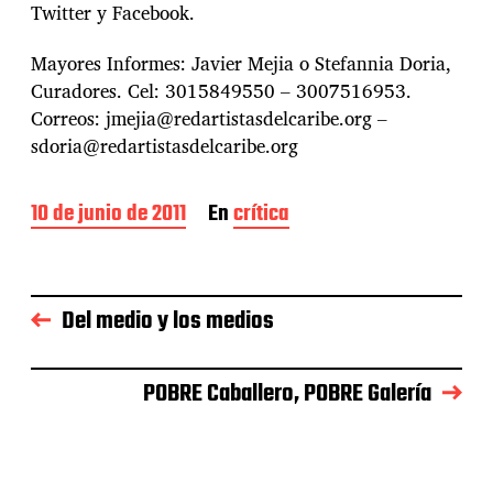
Twitter y Facebook.
Mayores Informes: Javier Mejia o Stefannia Doria,
Curadores. Cel: 3015849550 – 3007516953.
Correos: jmejia@redartistasdelcaribe.org –
sdoria@redartistasdelcaribe.org
F
10 de junio de 2011
En
crítica
e
c
h
a
Del medio y los medios
d
e
l
a
POBRE Caballero, POBRE Galería
e
n
t
r