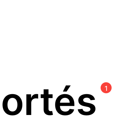
ortés
1